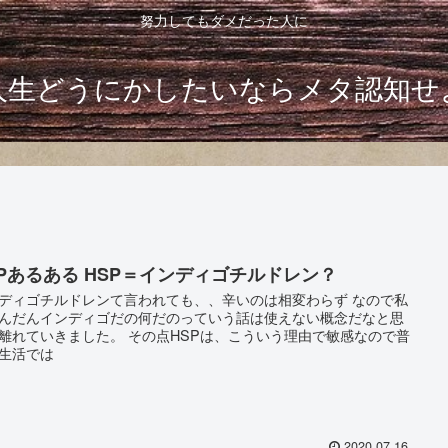
努力してもダメだった人に
人生どうにかしたいならメタ認知せ
SPあるある HSP＝インディゴチルドレン？
ディゴチルドレンて言われても、、辛いのは相変わらず なので私
んだんインディゴだの何だのっていう話は使えない概念だなと思
離れていきました。 その点HSPは、こういう理由で敏感なので普
生活では
2020.07.16