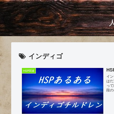
インディゴ
H
HSP関連
イン
はだ
って
段の