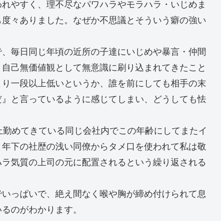
われやすく、理不尽なパワハラやモラハラ・いじめま
も度々ありました。なぜか不思議とそういう癖の強い
。
で、毎日同じ年頃の近所の子達にいじめや暴言・仲間
・自己無価値観として無意識に刷り込まれてきたこと
より一段以上低いというか、誰を前にしても相手の末
だ』と言っているように感じてしまい、どうしても怯
上勤めてきている同じ会社内でこの年齢にしてまたイ
、年下の社歴の浅い同僚からタメ口を使われて私は敬
ハラ気質の上司の元に配置されるという繰り返される
でいっぱいで、絶え間なく喉や胸が締め付けられて息
いるのがわかります。