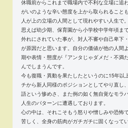
休職前からこれまで職場内で不利な立場に追
がいのような辛い態度を上から取られること
人が上の立場の人間として現れやすい人生で
思えば幼少期、保育園から小学校中学年頃ま
外れにされていた事が、対人不審や自己卑下
が原因だと思います。自分の価値が他の人間
期や表情・態度が『アンタじゃダメだ・不満
んでしまうんです。
今も復職・異動を果たしたというのに15年以
チから新人同様のポジションとしてやり直し
語という惨めさ、また例の如く無自覚なモラ
人生のパターンに遭遇しております。
心の中は、それこそもう怒りや憎しみや恐怖
苦しく、全身の筋肉がガチガチに固くなって