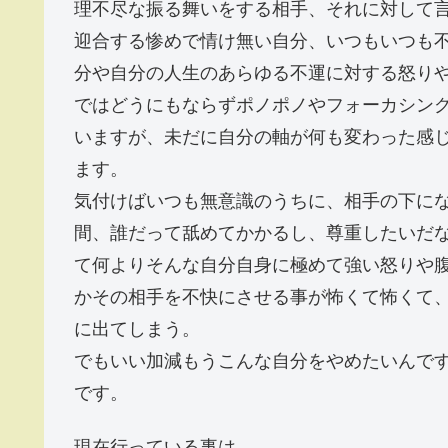
理不尽な振る舞いをする相手、それに対して
迎合する惨めで情け無い自分、いつもいつも
分や自分の人生のあらゆる不運に対する怒り
ではどうにもならずポノポノやフォーカシング
いますが、未だに自分の軸が何も変わった感
ます。
気付けばいつも無意識のうちに、相手の下に
間、誰だって舐めてかかるし、尊重したいだ
て何よりそんな自分自身に極めて強い怒りや
かその相手を不快にさせる事が怖くて怖くて
に出てしまう。
でもいい加減もうこんな自分をやめたいんで
です。
現在行っている事は