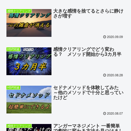
大きな感情を捨てるとさらに静け
感情クリアリング
さが増す
2020.09.09
感情クリアリングでどう変わ
HSP関連
る？ メソッド開始から3カ月半
2020.08.28
セドナメソッドを体験してみた
HSP関連
～他のメソッドで十分と思ってい
たけど
2020.08.07
アンガーマネジメント 一番簡単
感情クリアリング
で劇的に変わる方法を見つけまし