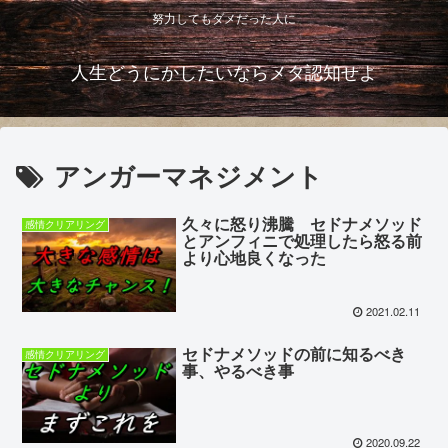
努力してもダメだった人に
人生どうにかしたいならメタ認知せよ
アンガーマネジメント
久々に怒り沸騰 セドナメソッド
感情クリアリング
とアンフィニで処理したら怒る前
より心地良くなった
2021.02.11
セドナメソッドの前に知るべき
感情クリアリング
事、やるべき事
2020.09.22