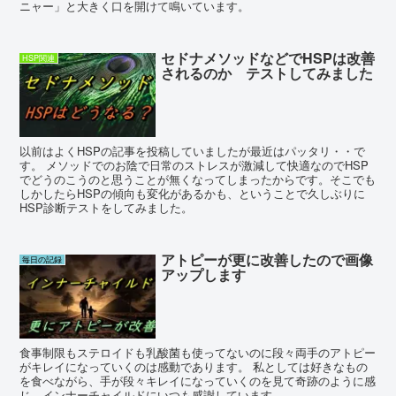
ニャー」と大きく口を開けて鳴いています。
セドナメソッドなどでHSPは改善
HSP関連
されるのか テストしてみました
以前はよくHSPの記事を投稿していましたが最近はパッタリ・・で
す。 メソッドでのお陰で日常のストレスが激減して快適なのでHSP
でどうのこうのと思うことが無くなってしまったからです。そこでも
しかしたらHSPの傾向も変化があるかも、ということで久しぶりに
HSP診断テストをしてみました。
アトピーが更に改善したので画像
毎日の記録
アップします
食事制限もステロイドも乳酸菌も使ってないのに段々両手のアトピー
がキレイになっていくのは感動であります。 私としては好きなもの
を食べながら、手が段々キレイになっていくのを見て奇跡のように感
じ、インナーチャイルドにいつも感謝しています。