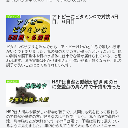
アトピーにビタミンCで対抗 5日
ビタミンC
目、６日目
ビタミンCサプリを飲んでから、アトピー以外のところで嬉しい効果
がいくつもありました。私の肌のカサカサが治ったということは、他
の副腎や脳下垂体や目の水晶体には十分な量が届けられている、と思
われます。まあ実際は分かりませんが、体がだるく無くなった、肌の
調子が良いことはとてもうれしいです。
HSPは自然と動物が好き 雨の日
HSP関連
に交差点の真ん中で子猫を拾った
HSPは人混みや騒がしい都会が苦手で、人間にも気を使って疲れる
ので自然や動物の方が好きなのは当然でしょう。 私もHSPで高原や
滝、鳥や猫などが大好きです その日は雨で、子猫は濡れて震えてい
るように見えました。 車内から見ても良くわかるくらい「ニャー、