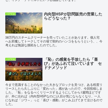
内向型HSPが訪問販売の営業した
HSP関連
らどうなった？
38万円のスチームクリーナーを売っていたことがあります。個人宅
へお邪魔してトークしてその場で契約のハンコをもらうという、、今
考えれば無謀な挑戦をしたのでした。
「恥」の感覚を手放したら「喜
HSP関連
び」があふれて泣いています セ
ドナメソッド
今まで意識することのなかった大きなブロックを見つけ、ある程度リ
リースしたら久しぶりに「変わった」感があったので、今回投稿しま
した。「恥」をなるべくリリースするようにしてから1週間ほどです
が、外に出れば（内向型HSPなのに)人目が気にならなくなり、一人
になれば「ジワ～」っと「喜び・感動」がこみ上げてきて泣けるので
した。