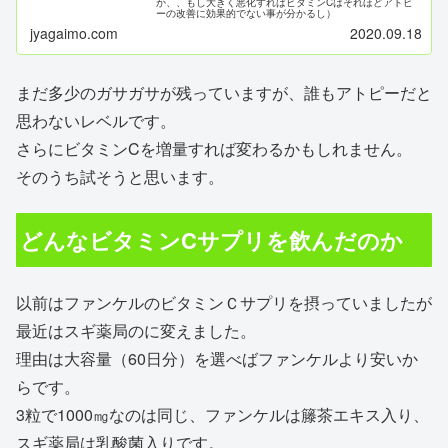
か、、もし大きく悪化すればビタミンCはそれほどアトピ
ーの改善に効果的でない事が分かるし）
jyagaimo.com
2020.09.18
まだ多少のガサガサが残っていますが、誰もアトピーだと
思わないレベルです。
さらにビタミンCを増量すれば変わるかもしれません。
そのうち試そうと思います。
どんなビタミンCサプリを飲んだのか
以前はファンケルのビタミンＣサプリを摂っていましたが
最近はスギ薬局のに変えました。
理由は大容量（60日分）を選べばファンケルより安いか
らです。
3粒で1000㎎なのは同じ、ファンケルは籐茶エキス入り、
スギ薬局は乳酸菌入りです。