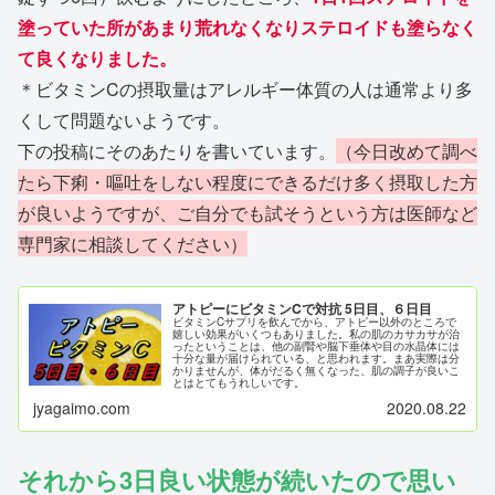
塗っていた所があまり荒れなくなりステロイドも塗らなく
て良くなりました。
＊ビタミンCの摂取量はアレルギー体質の人は通常より多
くして問題ないようです。
下の投稿にそのあたりを書いています。
（今日改めて調べ
たら下痢・嘔吐をしない程度にできるだけ多く摂取した方
が良いようですが、ご自分でも試そうという方は医師など
専門家に相談してください）
アトピーにビタミンCで対抗 5日目、６日目
ビタミンCサプリを飲んでから、アトピー以外のところで
嬉しい効果がいくつもありました。私の肌のカサカサが治
ったということは、他の副腎や脳下垂体や目の水晶体には
十分な量が届けられている、と思われます。まあ実際は分
かりませんが、体がだるく無くなった、肌の調子が良いこ
とはとてもうれしいです。
jyagaimo.com
2020.08.22
それから3日良い状態が続いたので思い