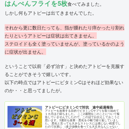
はんぺんフライを5枚
食べてみました。
しかし何もアトピーは出てきませんでした。
それから更に数日たっても、指が腫れたり痒かったり割れ
たりというアトピーは症状は出てきません。
ステロイドも全く塗っていませんが、塗っているかのよう
に症状が出ません。
ということで以前「必ず治す」と決めたアトピーを克服す
ることができそうで嬉しいです。
以下の時点ではアトピーにビタミンCはそれほど効果ない
のか・・と思ってましたが。
アトピーにビタミンCで対抗 途中経過報告
アトピーを改善する目的でビタミンCサプリを取り始めて
１カ月ほど経ちました。 ここ2週間位このことについて報
告していませんでしたので、この辺でお伝えしておこうと
思います。3週目も改善・悪化を小幅で繰り返していまし
た。 悪化と言っても大きなストレスには感じない程度でし
たので次第に （多少油物を食べても大丈夫なんじゃない