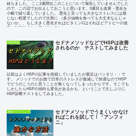
経ちました。 ここ2週間位このことについて報告していませんでした
ので、この辺でお伝えしておこうと思います。3週目も改善・悪化を
小幅で繰り返していました。 悪化と言っても大きなストレスには感
じない程度でしたので次第に （多少油物を食べても大丈夫なんじゃ
ないか、、もし大きく悪化すればビタミンCはそれほどアトピーの改
善に効果的でない事が分かるし）
セドナメソッドなどでHSPは改善
HSP関連
されるのか テストしてみました
以前はよくHSPの記事を投稿していましたが最近はパッタリ・・で
す。 メソッドでのお陰で日常のストレスが激減して快適なのでHSP
でどうのこうのと思うことが無くなってしまったからです。そこでも
しかしたらHSPの傾向も変化があるかも、ということで久しぶりに
HSP診断テストをしてみました。
セドナメソッドでうまくいかなけ
感情クリアリング
ればこれを試して！「アンフィ
ニ」