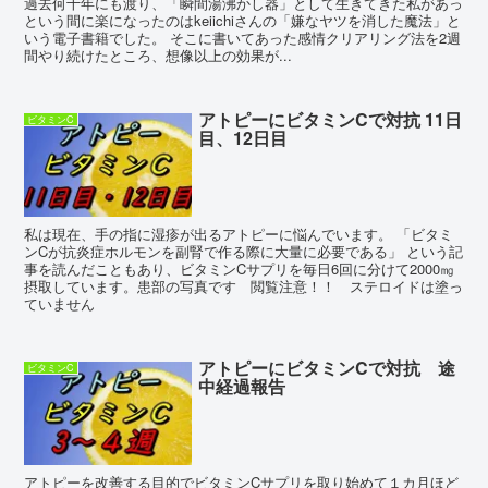
過去何十年にも渡り、「瞬間湯沸かし器」として生きてきた私があっ
という間に楽になったのはkeiichiさんの「嫌なヤツを消した魔法」と
いう電子書籍でした。 そこに書いてあった感情クリアリング法を2週
間やり続けたところ、想像以上の効果が...
アトピーにビタミンCで対抗 11日
ビタミンC
目、12日目
私は現在、手の指に湿疹が出るアトピーに悩んでいます。 「ビタミ
ンCが抗炎症ホルモンを副腎で作る際に大量に必要である」 という記
事を読んだこともあり、ビタミンCサプリを毎日6回に分けて2000㎎
摂取しています。患部の写真です 閲覧注意！！ ステロイドは塗っ
ていません
アトピーにビタミンCで対抗 途
ビタミンC
中経過報告
アトピーを改善する目的でビタミンCサプリを取り始めて１カ月ほど