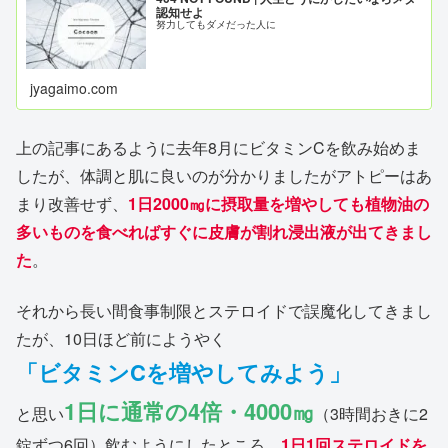
認知せよ
努力してもダメだった人に
jyagaimo.com
上の記事にあるように去年8月にビタミンCを飲み始めま
したが、体調と肌に良いのが分かりましたがアトピーはあ
まり改善せず、
1日2000㎎に摂取量を増やしても植物油の
多いものを食べればすぐに皮膚が割れ浸出液が出てきまし
た
。
それから長い間食事制限とステロイドで誤魔化してきまし
たが、10日ほど前にようやく
「ビタミンCを増やしてみよう」
1日に通常の4倍・4000㎎
と思い
（3時間おきに2
錠ずつ6回）飲むようにしたところ、
1日1回ステロイドを