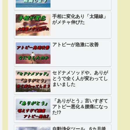
手相に変化あり「太陽線」
がメチャ伸びた
アトピーが急激に改善
セドナメソッドや、ありが
とうで全く人が変わってし
まいました
「ありがとう」言いすぎて
アトピー悪化＆腰痛になっ
た!?
自動浄化ツール 6カ月後