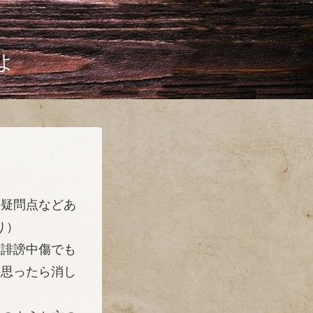
よ
か疑問点などあ
り）
（誹謗中傷でも
と思ったら消し